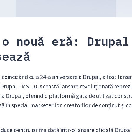
 o nouă eră: Drupal
sează
 coincizând cu a 24-a aniversare a Drupal, a fost lansa
 Drupal CMS 1.0. Această lansare revoluționară reprez
ția Drupal, oferind o platformă gata de utilizat constr
ă în special marketerilor, creatorilor de conținut și co
duce pentru prima dată într-o lansare oficială Drupal