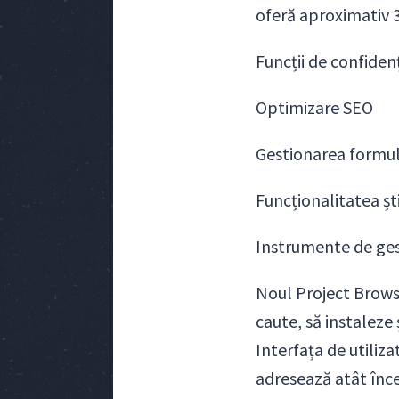
oferă aproximativ 3
Funcții de confidenț
Optimizare SEO
Gestionarea formul
Funcționalitatea ști
Instrumente de ges
Noul Project Browse
caute, să instaleze
Interfața de utiliz
adresează atât încep