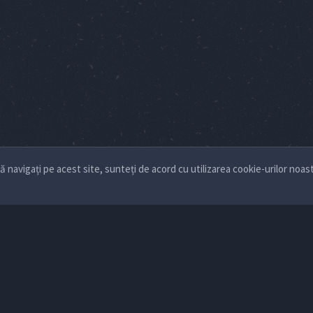
navigați pe acest site, sunteți de acord cu utilizarea cookie-urilor noas
ecte
Cariere
Contact