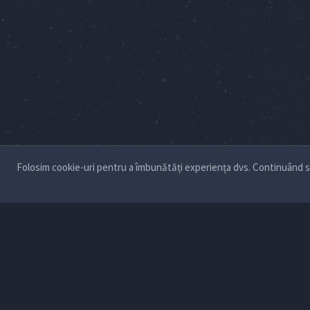
Folosim cookie-uri pentru a îmbunătăți experiența dvs. Continuând să 
Despre noi
Soluții Enterprise
Servicii
Blog
Proi
© Softescu 2026.
Toate drepturile rezervate.