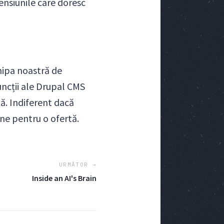
ensiunile care doresc
chipa noastră de
funcții ale Drupal CMS
tă. Indiferent dacă
-ne pentru o ofertă.
URMĂTOR →
Inside an AI's Brain