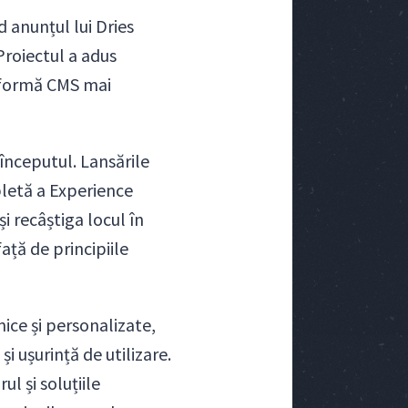
 anunțul lui Dries
roiectul a adus
atformă CMS mai
nceputul. Lansările
pletă a Experience
i recâștiga locul în
ță de principiile
ice și personalizate,
i ușurință de utilizare.
l și soluțiile