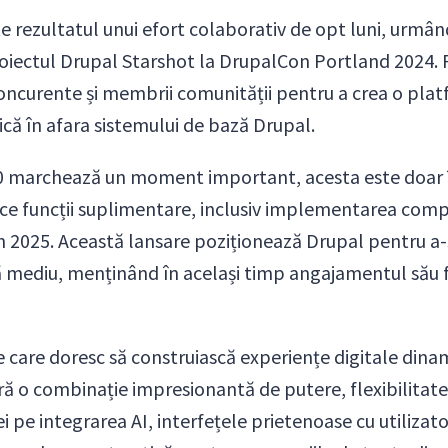
e rezultatul unui efort colaborativ de opt luni, urmând
oiectul Drupal Starshot la DrupalCon Portland 2024. P
oncurente și membrii comunității pentru a crea o pl
nică în afara sistemului de bază Drupal.
0 marchează un moment important, acesta este doar î
duce funcții suplimentare, inclusiv implementarea com
în 2025. Această lansare poziționează Drupal pentru a-ș
 mediu, menținând în același timp angajamentul său fa
e care doresc să construiască experiențe digitale dinam
ă o combinație impresionantă de putere, flexibilitate ș
pe integrarea AI, interfețele prietenoase cu utilizatoru