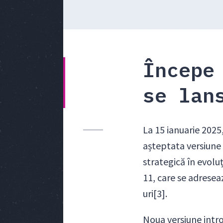
Începe
se lan
La 15 ianuarie 2025,
așteptata versiune
strategică în evolu
11, care se adreseaz
uri[3].
Noua versiune intro