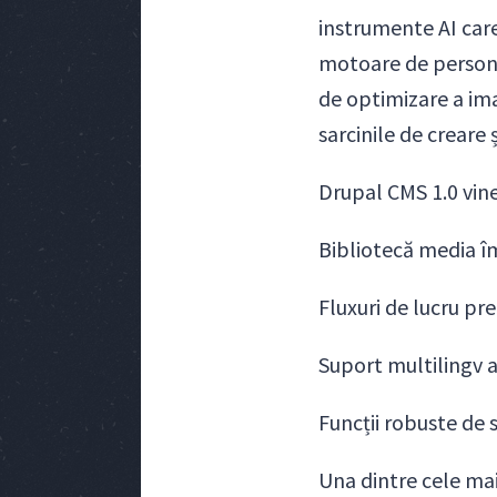
instrumente AI care
motoare de personal
de optimizare a imag
sarcinile de creare 
Drupal CMS 1.0 vine
Bibliotecă media îm
Fluxuri de lucru pr
Suport multilingv 
Funcții robuste de s
Una dintre cele mai