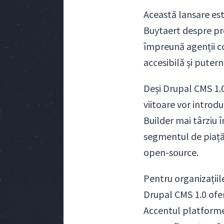
Această lansare est
Buytaert despre pr
împreună agenții c
accesibilă și puter
Deși Drupal CMS 1.
viitoare vor intro
Builder mai târziu 
segmentul de piață
open-source.
Pentru organizațiil
Drupal CMS 1.0 ofer
Accentul platformei 