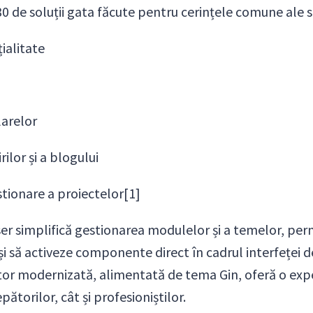
0 de soluții gata făcute pentru cerințele comune ale si
ialitate
arelor
rilor și a blogului
tionare a proiectelor[1]
r simplifică gestionarea modulelor și a temelor, permi
 și să activeze componente direct în cadrul interfeței 
ator modernizată, alimentată de tema Gin, oferă o expe
ătorilor, cât și profesioniștilor.