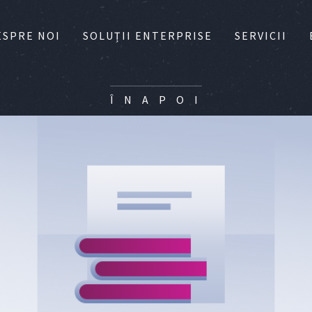
ESPRE NOI
SOLUȚII ENTERPRISE
SERVICII
Î N A P O I