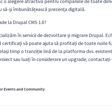
ac o alegere atractivă pentru companiile de toate dim
au să-și îmbunătățească prezența digitală.
ade la Drupal CMS 1.0?
cializăm în servicii de dezvoltare și migrare Drupal. E
certificați vă poate ajuta să profitați de toate noile 
elași timp o tranziție lină de la platforma dvs. existen
proiect sau luați în considerare un upgrade, contactați
ajor Events and Community