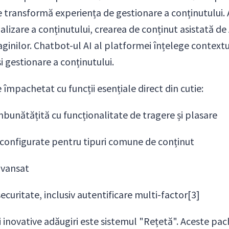
 transformă experiența de gestionare a conținutului. 
izare a conținutului, crearea de conținut asistată de 
inilor. Chatbot-ul AI al platformei înțelege contextul 
și gestionare a conținutului.
 împachetat cu funcții esențiale direct din cutie:
bunătățită cu funcționalitate de tragere și plasare
econfigurate pentru tipuri comune de conținut
avansat
ecuritate, inclusiv autentificare multi-factor[3]
 inovative adăugiri este sistemul "Rețetă". Aceste pa