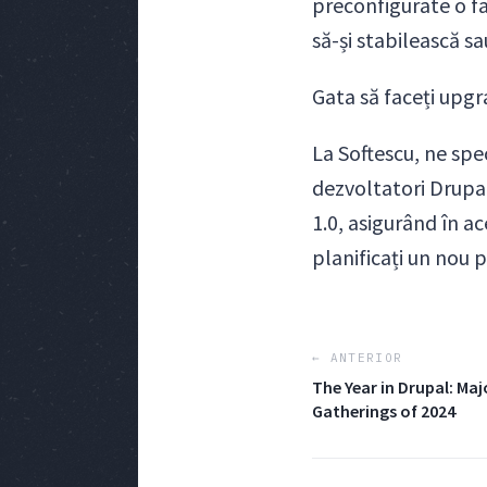
preconfigurate o f
să-și stabilească s
Gata să faceți upgr
La Softescu, ne spe
dezvoltatori Drupal 
1.0, asigurând în ac
planificați un nou 
← ANTERIOR
The Year in Drupal: M
Gatherings of 2024