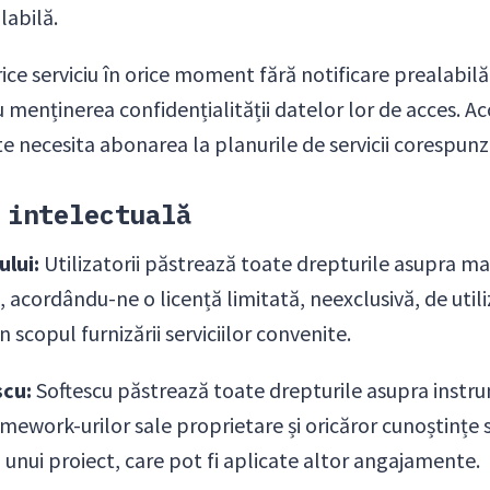
labilă.
ce serviciu în orice moment fără notificare prealabilă. 
 menținerea confidențialității datelor lor de acces. A
te necesita abonarea la planurile de servicii corespun
 intelectuală
ului:
Utilizatorii păstrează toate drepturile asupra ma
, acordându-ne o licență limitată, neexclusivă, de util
n scopul furnizării serviciilor convenite.
scu:
Softescu păstrează toate drepturile asupra instr
mework-urilor sale proprietare și oricăror cunoștințe 
 unui proiect, care pot fi aplicate altor angajamente.