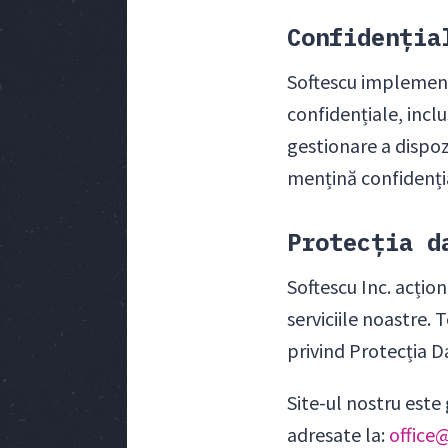
Confidenția
Softescu implement
confidențiale, inclu
gestionare a dispoz
mențină confidenția
Protecția d
Softescu Inc. acțio
serviciile noastre.
privind Protecția Da
Site-ul nostru este
adresate la:
office