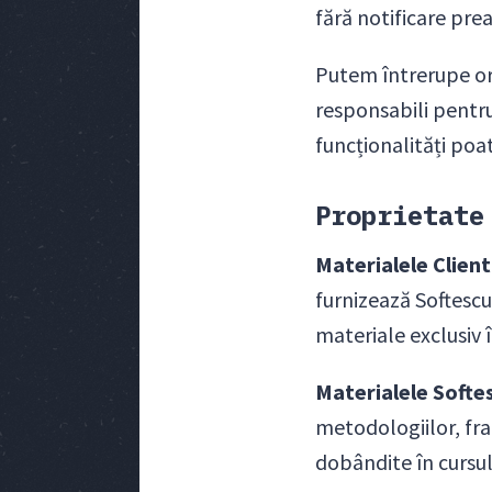
fără notificare prea
Putem întrerupe ori
responsabili pentru
funcționalități poa
Proprietate
Materialele Client
furnizează Softescu
materiale exclusiv î
Materialele Softe
metodologiilor, fra
dobândite în cursul