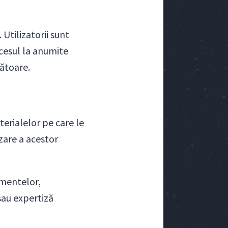
Utilizatorii sunt
ccesul la anumite
zătoare.
terialelor pe care le
izare a acestor
umentelor,
sau expertiză