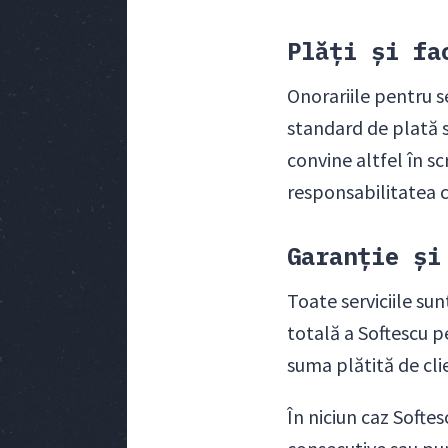
Plăți și fa
Onorariile pentru se
standard de plată su
convine altfel în sc
responsabilitatea c
Garanție și
Toate serviciile su
totală a Softescu p
suma plătită de cli
În niciun caz Softe