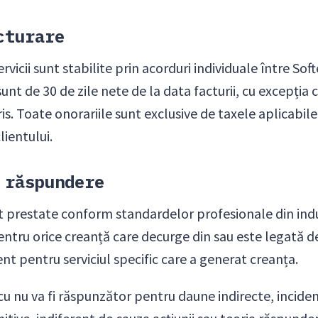
cturare
rvicii sunt stabilite prin acorduri individuale între Soft
nt de 30 de zile nete de la data facturii, cu excepția c
ris. Toate onorariile sunt exclusive de taxele aplicabile,
lientului.
 răspundere
nt prestate conform standardelor profesionale din in
entru orice creanță care decurge din sau este legată de
ent pentru serviciul specific care a generat creanța.
scu nu va fi răspunzător pentru daune indirecte, inciden