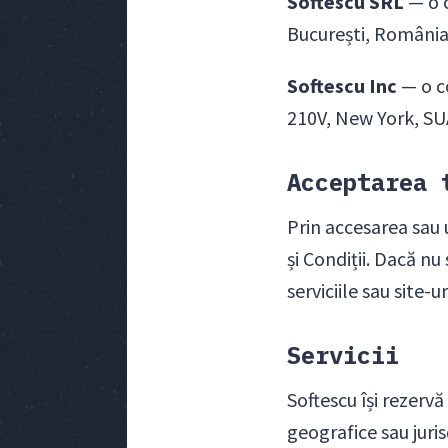
Softescu SRL
— o c
București, România
Softescu Inc
— o co
210V, New York, SU
Acceptarea 
Prin accesarea sau u
și Condiții. Dacă nu
serviciile sau site-u
Servicii
Softescu își rezervă
geografice sau juris