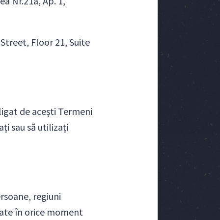
a Nr.21a, Ap. 1,
treet, Floor 21, Suite
bligat de acești Termeni
i sau să utilizați
ersoane, regiuni
ficate în orice moment