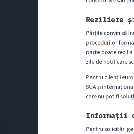
consecutive sau puni
Reziliere ș
Părțile convin să în
procedurilor formal
parte poate rezili
zile de notificare sc
Pentru clienții eur
SUA și internaționa
care nu pot fi soluț
Informații 
Pentru solicitări g