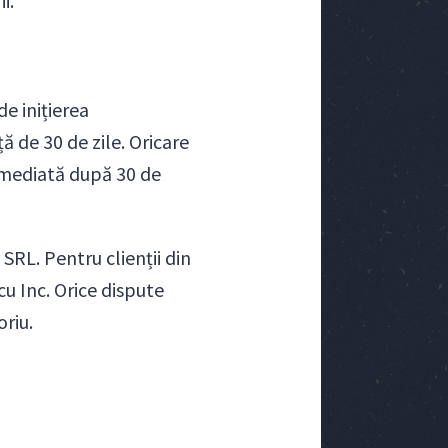
i.
de inițierea
 de 30 de zile. Oricare
emediată după 30 de
SRL. Pentru clienții din
u Inc. Orice dispute
oriu.