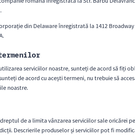
ompanie română înregistrată la Str. Barbu Delavrance
.
rporație din Delaware înregistrată la 1412 Broadway S
A.
termenilor
tilizarea serviciilor noastre, sunteți de acord să fiți o
 sunteți de acord cu acești termeni, nu trebuie să accesaț
rile noastre.
 dreptul de a limita vânzarea serviciilor sale oricărei p
dicții. Descrierile produselor și serviciilor pot fi modi