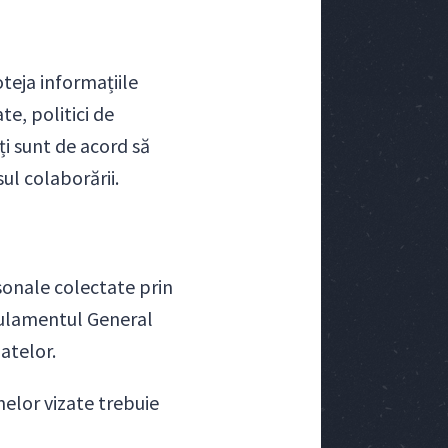
teja informațiile
te, politici de
ți sunt de acord să
ul colaborării.
sonale colectate prin
egulamentul General
atelor.
nelor vizate trebuie