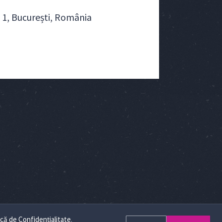
. 1, București, România
ică de Confidențialitate
.