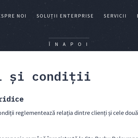
ESPRE NOI
SOLUȚII ENTERPRISE
SERVICII
Î N A P O I
i și condiții
ridice
ndiții reglementează relația dintre clienți și cele dou