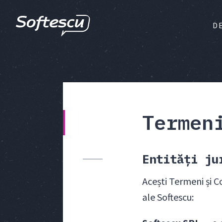
D
Termen
Entități ju
Acești Termeni și Co
ale Softescu: