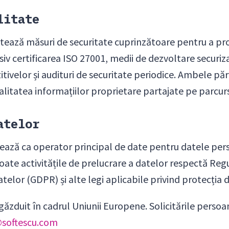
litate
ează măsuri de securitate cuprinzătoare pentru a pro
siv certificarea ISO 27001, medii de dezvoltare securiza
itivelor și audituri de securitate periodice. Ambele păr
litatea informațiilor proprietare partajate pe parcurs
atelor
nează ca operator principal de date pentru datele per
 Toate activitățile de prelucrare a datelor respectă R
telor (GDPR) și alte legi aplicabile privind protecția d
 găzduit în cadrul Uniunii Europene. Solicitările persoa
@softescu.com