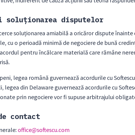
tive, indiferent de cauza acțiunii sau teoria răspunderi
i soluționarea disputelor
cerce soluționarea amiabilă a oricăror dispute înainte 
e, cu o perioadă minimă de negociere de bună credință
a acordul pentru încălcare materială care rămâne ner
risă.
openi, legea română guvernează acordurile cu Softescu 
li, legea din Delaware guvernează acordurile cu Softesc
ionate prin negociere vor fi supuse arbitrajului obligat
de contact
enerale:
office@softescu.com