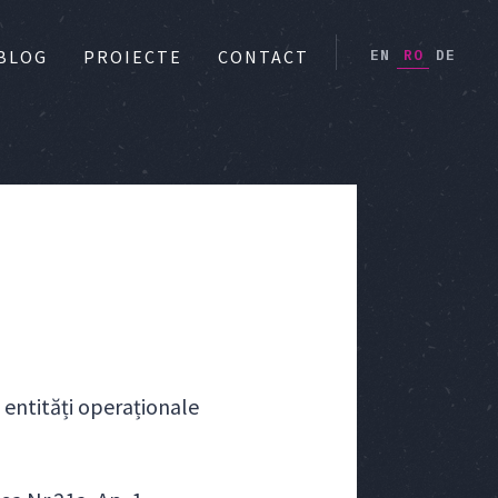
EN
RO
DE
BLOG
PROIECTE
CONTACT
ă entități operaționale