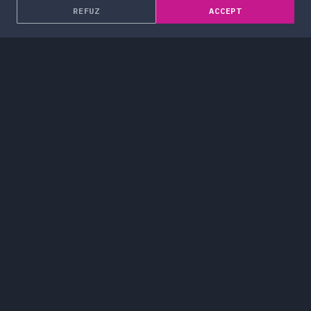
REFUZ
ACCEPT
Despre noi
Soluții Enterprise
Servicii
Blog
Proiecte
Cariere
Contact
Termeni și Condiții
Politică de Confidențialitate