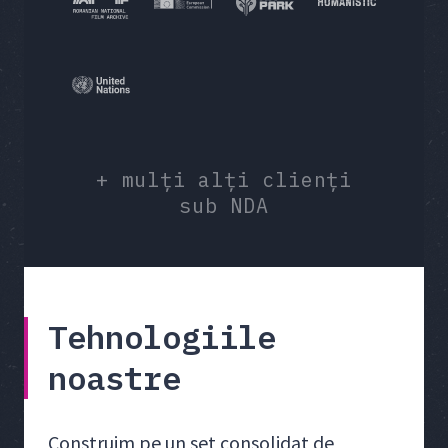
+ mulți alți clienți
sub NDA
Tehnologiile
noastre
Construim pe un set consolidat de