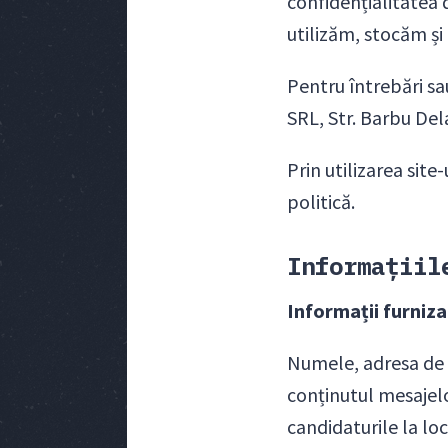
confidențialitatea 
utilizăm, stocăm și
Pentru întrebări sa
SRL, Str. Barbu Del
Prin utilizarea site
politică.
Informațiil
Informații furniza
Numele, adresa de 
conținutul mesajelo
candidaturile la lo