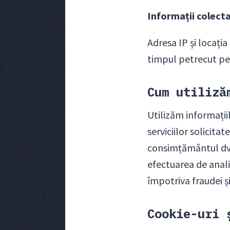
Informații colect
Adresa IP și locația
timpul petrecut pe si
Cum utiliză
Utilizăm informațiil
serviciilor solicita
consimțământul dvs.)
efectuarea de analiz
împotriva fraudei și
Cookie-uri 