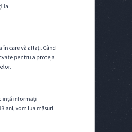
i la
 în care vă aflați. Când
ecvate pentru a proteja
elor.
iință informații
13 ani, vom lua măsuri