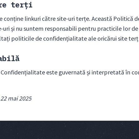
re terți
 conține linkuri către site-uri terțe. Această Politică 
e-uri și nu suntem responsabili pentru practicile lor de
ți politicile de confidențialitate ale oricărui site terț p
abilă
 Confidențialitate este guvernată și interpretată în co
 22 mai 2025