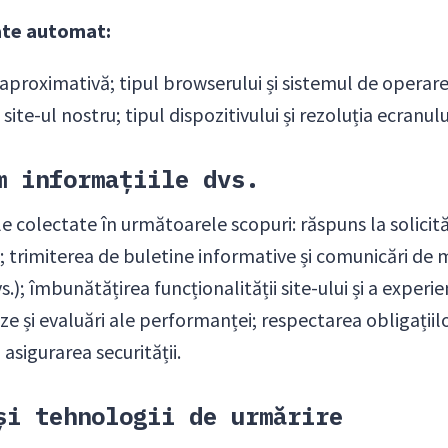
ate automat:
 aproximativă; tipul browserului și sistemul de operare;
te-ul nostru; tipul dispozitivului și rezoluția ecranului;
m informațiile dvs.
e colectate în următoarele scopuri: răspuns la solicităr
te; trimiterea de buletine informative și comunicări de
; îmbunătățirea funcționalității site-ului și a experienț
e și evaluări ale performanței; respectarea obligațiilo
 asigurarea securității.
și tehnologii de urmărire