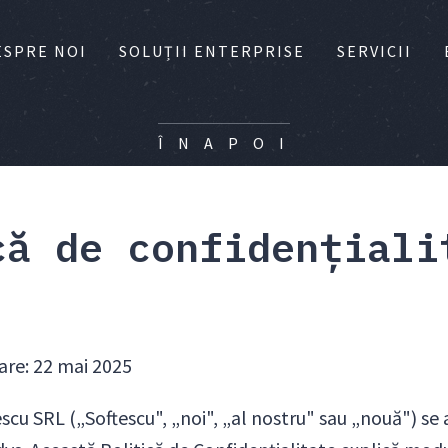
ESPRE NOI
SOLUȚII ENTERPRISE
SERVICII
Î N A P O I
că de confidențiali
oare: 22 mai 2025
tescu SRL („Softescu", „noi", „al nostru" sau „nouă") s