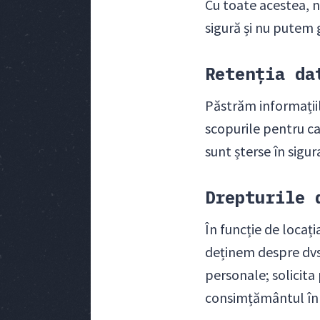
Cu toate acestea, n
sigură și nu putem 
Retenția da
Păstrăm informațiil
scopurile pentru ca
sunt șterse în sigu
Drepturile 
În funcție de locați
deținem despre dvs.
personale; solicita 
consimțământul în