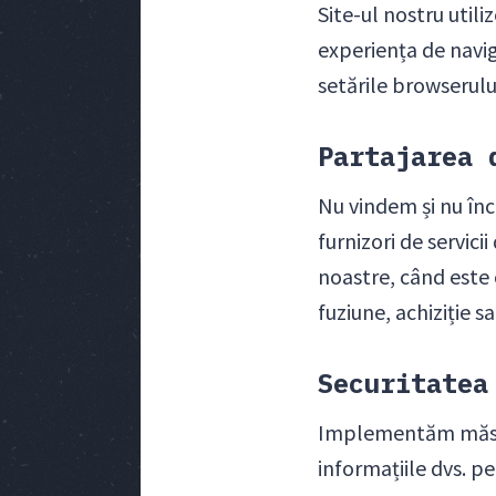
Site-ul nostru util
experiența de naviga
setările browserulu
Partajarea 
Nu vindem și nu înc
furnizori de servici
noastre, când este 
fuziune, achiziție s
Securitatea
Implementăm măsuri
informațiile dvs. pe