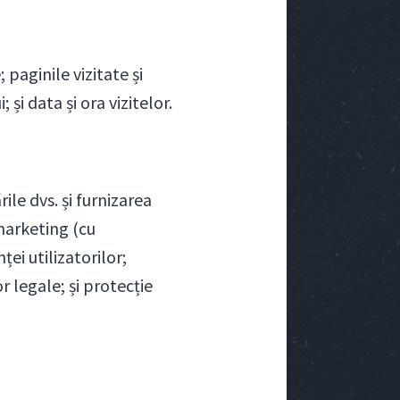
 paginile vizitate și
 și data și ora vizitelor.
ile dvs. și furnizarea
 marketing (cu
ei utilizatorilor;
r legale; și protecție