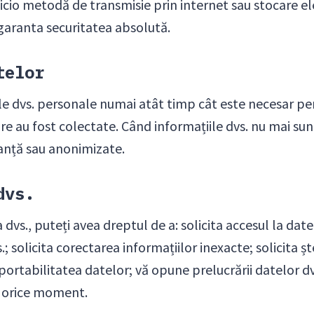
icio metodă de transmisie prin internet sau stocare e
garanta securitatea absolută.
telor
e dvs. personale numai atât timp cât este necesar pen
re au fost colectate. Când informațiile dvs. nu mai su
ranță sau anonimizate.
dvs.
a dvs., puteți avea dreptul de a: solicita accesul la da
; solicita corectarea informațiilor inexacte; solicita ș
portabilitatea datelor; vă opune prelucrării datelor dvs
 orice moment.