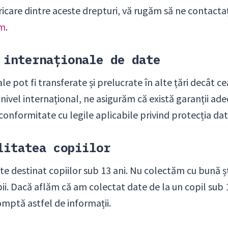
ricare dintre aceste drepturi, vă rugăm să ne contactaț
om
.
 internaționale de date
e pot fi transferate și prelucrate în alte țări decât cea
nivel internațional, ne asigurăm că există garanții ad
 conformitate cu legile aplicabile privind protecția dat
litatea copiilor
ste destinat copiilor sub 13 ani. Nu colectăm cu bună șt
ii. Dacă aflăm că am colectat date de la un copil sub 
mptă astfel de informații.