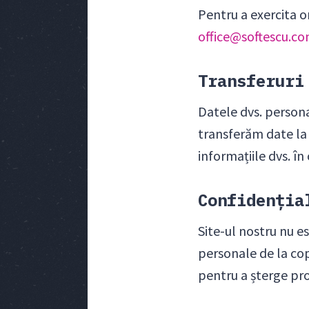
Pentru a exercita o
office@softescu.c
Transferuri
Datele dvs. personal
transferăm date la 
informațiile dvs. în
Confidenția
Site-ul nostru nu e
personale de la cop
pentru a șterge pro