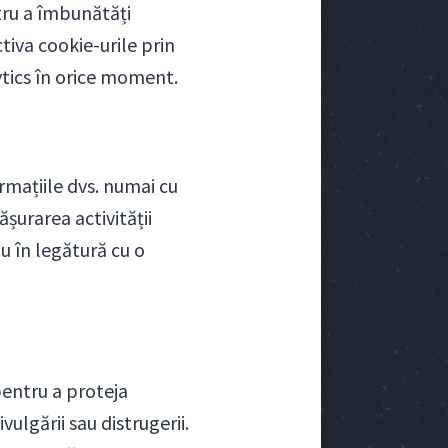
tru a îmbunătăți
ctiva cookie-urile prin
ytics în orice moment.
rmațiile dvs. numai cu
ășurarea activității
u în legătură cu o
entru a proteja
ulgării sau distrugerii.