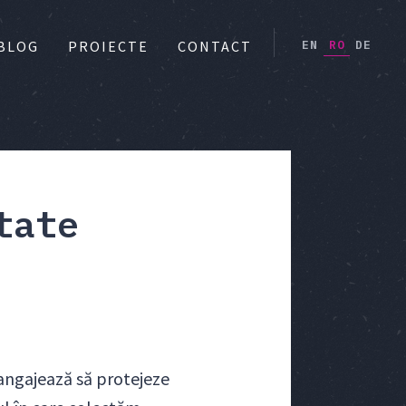
EN
RO
DE
BLOG
PROIECTE
CONTACT
tate
e angajează să protejeze