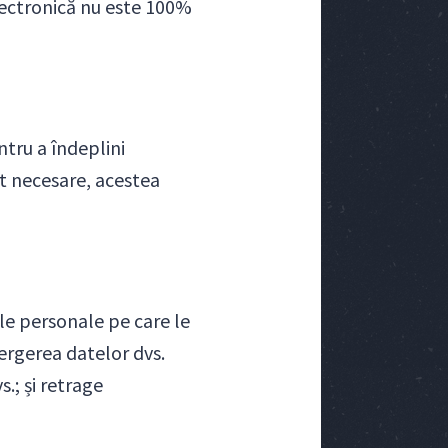
lectronică nu este 100%
tru a îndeplini
nt necesare, acestea
tele personale pe care le
tergerea datelor dvs.
.; și retrage