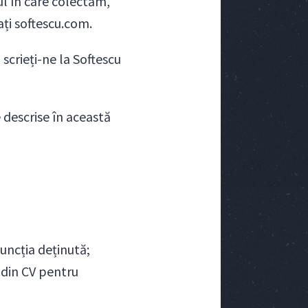
ul în care colectăm,
ați softescu.com.
 scrieți-ne la Softescu
e descrise în această
uncția deținută;
 din CV pentru