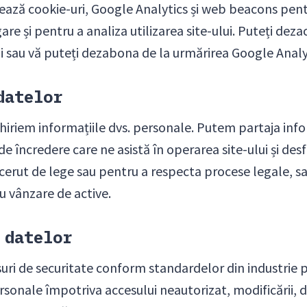
izează cookie-uri, Google Analytics și web beacons pen
re și pentru a analiza utilizarea site-ului. Puteți deza
i sau vă puteți dezabona de la urmărirea Google Anal
datelor
hiriem informațiile dvs. personale. Putem partaja info
i de încredere care ne asistă în operarea site-ului și desf
cerut de lege sau pentru a respecta procese legale, sa
au vânzare de active.
 datelor
 de securitate conform standardelor din industrie p
rsonale împotriva accesului neautorizat, modificării, div