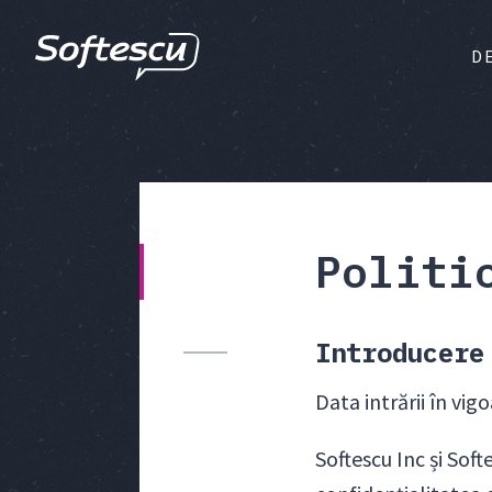
D
Politi
Introducere
Data intrării în vig
Softescu Inc și Sof