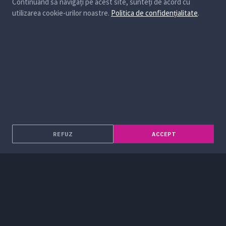
Continuând să navigați pe acest site, sunteți de acord cu
utilizarea cookie-urilor noastre.
Politica de confidențialitate
.
REFUZ
ACCEPT
Despre noi
Soluții Enterprise
Servicii
Blog
Proiecte