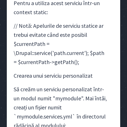
Pentru a utiliza acest serviciu într-un
context static:
// Notă: Apelurile de serviciu statice ar
trebui evitate când este posibil
$currentPath =
\Drupal::service('path.current'); $path
= $currentPath->getPath();
Crearea unui serviciu personalizat
Să creăm un serviciu personalizat într-
un modul numit "mymodule". Mai întâi,
creați un fișier numit
`mymodule.services.yml` în directorul
rădăcină al modulului: