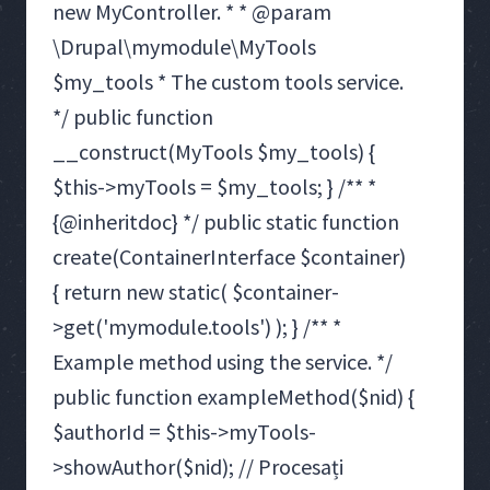
new MyController. * * @param
\Drupal\mymodule\MyTools
$my_tools * The custom tools service.
*/ public function
__construct(MyTools $my_tools) {
$this->myTools = $my_tools; } /** *
{@inheritdoc} */ public static function
create(ContainerInterface $container)
{ return new static( $container-
>get('mymodule.tools') ); } /** *
Example method using the service. */
public function exampleMethod($nid) {
$authorId = $this->myTools-
>showAuthor($nid); // Procesați