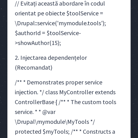
// Evitați această abordare în codul
orientat pe obiecte $toolService =
\Drupal::service('mymodule.tools');
$authorId = $toolService-
>showAuthor(15);
2. Injectarea dependențelor
(Recomandat)
/** * Demonstrates proper service
injection. */ class MyController extends
ControllerBase { /** * The custom tools
service. * * @var
\Drupal\mymodule\MyTools */
protected $myTools; /** * Constructs a