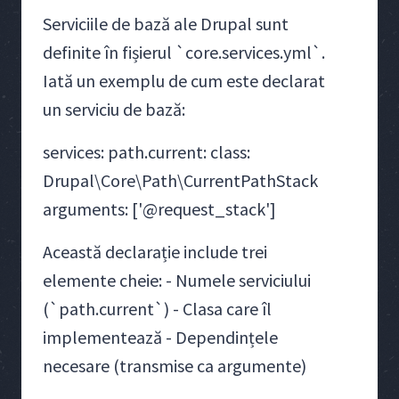
Serviciile de bază ale Drupal sunt
definite în fișierul `core.services.yml`.
Iată un exemplu de cum este declarat
un serviciu de bază:
services: path.current: class:
Drupal\Core\Path\CurrentPathStack
arguments: ['@request_stack']
Această declarație include trei
elemente cheie: - Numele serviciului
(`path.current`) - Clasa care îl
implementează - Dependințele
necesare (transmise ca argumente)