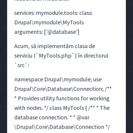
services: mymodule.tools: class:
Drupal\mymodule\MyTools
arguments: ['@database']
Acum, să implementăm clasa de
serviciu (`MyTools.php`) în directorul
`src`:
namespace Drupal\mymodule; use
Drupal\Core\Database\Connection; /**
* Provides utility functions for working
with nodes. */ class MyTools { /** * The
database connection. * * @var
\Drupal\Core\Database\Connection */