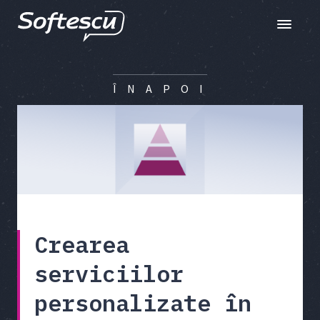
Toggle n
Î N A P O I
Crearea
serviciilor
personalizate în