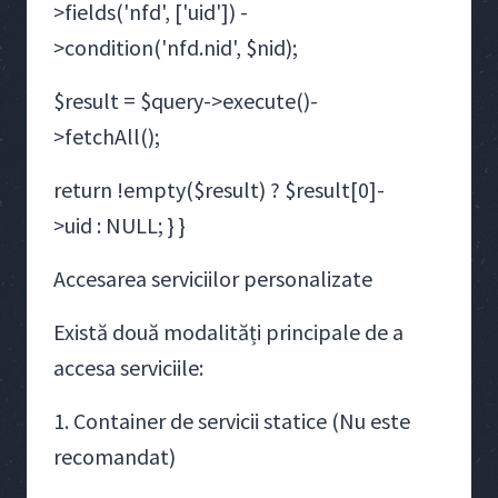
>fields('nfd', ['uid']) -
>condition('nfd.nid', $nid);
$result = $query->execute()-
>fetchAll();
return !empty($result) ? $result[0]-
>uid : NULL; } }
Accesarea serviciilor personalizate
Există două modalități principale de a
accesa serviciile:
1. Container de servicii statice (Nu este
recomandat)