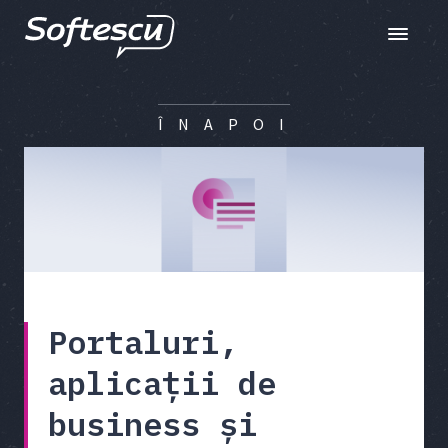
Toggle n
Î N A P O I
Portaluri,
aplicații de
business și