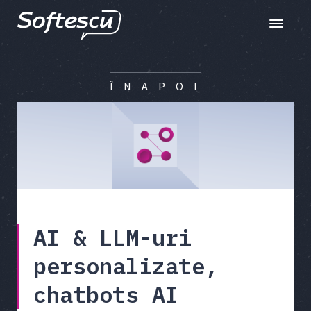
Toggle n
Î N A P O I
AI & LLM-uri
personalizate,
chatbots AI