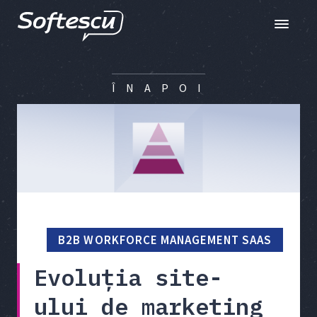
Toggle n
Î N A P O I
B2B WORKFORCE MANAGEMENT SAAS
Evoluția site-
ului de marketing