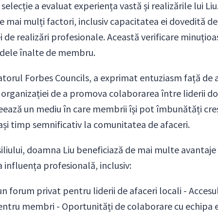
selecție a evaluat experiența vastă și realizările lui Li
e mai mulți factori, inclusiv capacitatea ei dovedită d
l ei de realizări profesionale. Această verificare minuțioa
rdele înalte de membru.
torul Forbes Councils, a exprimat entuziasm față de a
 organizației de a promova colaborarea între liderii dov
reează un mediu în care membrii își pot îmbunătăți cre
ași timp semnificativ la comunitatea de afaceri.
liului, doamna Liu beneficiază de mai multe avantaje
 influența profesională, inclusiv:
un forum privat pentru liderii de afaceri locali - Acces
ntru membri - Oportunități de colaborare cu echipa e