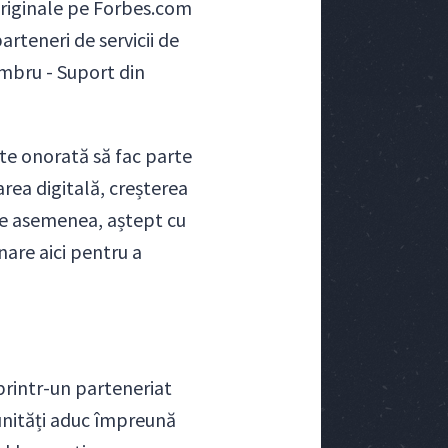
 originale pe Forbes.com
arteneri de servicii de
embru - Suport din
te onorată să fac parte
rea digitală, creșterea
 De asemenea, aștept cu
nare aici pentru a
 printr-un parteneriat
unități aduc împreună