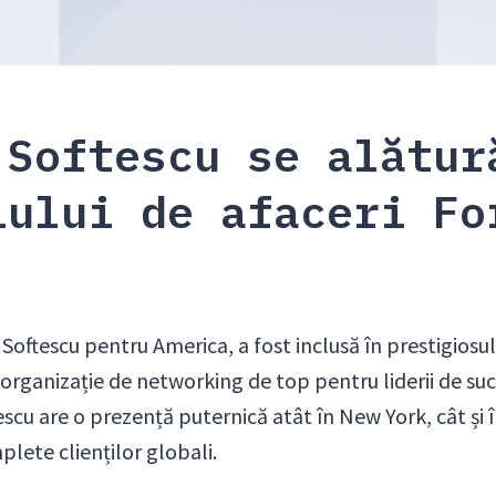
 Softescu se alătur
iului de afaceri Fo
Softescu pentru America, a fost inclusă în prestigios
 organizație de networking de top pentru liderii de su
escu are o prezență puternică atât în New York, cât și
mplete clienților globali.