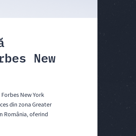
ă
rbes New
ul Forbes New York
cces din zona Greater
 în România, oferind