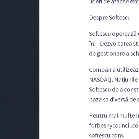
lideri de afaceri ex
Despre Softescu
Softescu operează ca
în: - Dezvoltarea st
de gestionare a sch
Compania utilizează
NASDAQ, Națiunile U
Softescu de a const
baza sa diversă de c
Pentru mai multe in
forbesnycouncil.com
softescu.com.