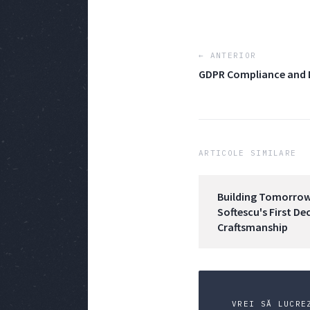
← ANTERIOR
GDPR Compliance and D
ARTICOLE SIMILARE
Building Tomorrow'
Softescu's First D
Craftsmanship
VREI SĂ LUCRE