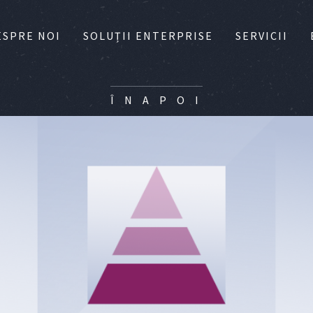
ESPRE NOI
SOLUȚII ENTERPRISE
SERVICII
Î N A P O I