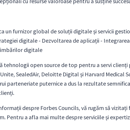
cepționali cu resurse valoroase pentru a susține succes
 un furnizor global de soluții digitale și servicii gest
rategiei digitale - Dezvoltarea de aplicații - Integrarea 
imbărilor digitale
 tehnologii open source de top pentru a servi clienți pr
nite, SealedAir, Deloitte Digital și Harvard Medical
rui parteneriate puternice a dus la rezultate semnifica
lienți.
formații despre Forbes Councils, vă rugăm să vizitați
. Pentru a afla mai multe despre serviciile și expertiza