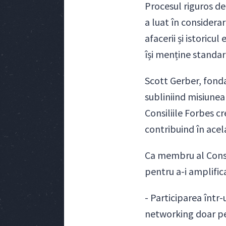
Procesul riguros de 
a luat în considerar
afacerii și istoricu
își menține standa
Scott Gerber, fonda
subliniind misiunea
Consiliile Forbes c
contribuind în acel
Ca membru al Consi
pentru a-i amplifica
- Participarea într-
networking doar pe