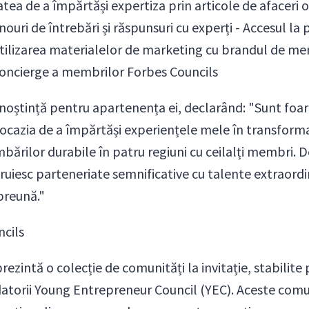
tatea de a împărtăși expertiza prin articole de afaceri
nouri de întrebări și răspunsuri cu experți - Accesul la p
- Utilizarea materialelor de marketing cu brandul de m
concierge a membrilor Forbes Councils
noștință pentru apartenența ei, declarând: "Sunt foar
ocazia de a împărtăși experiențele mele în transforma
mbărilor durabile în patru regiuni cu ceilalți membri.
uiesc parteneriate semnificative cu talente extraordi
preună."
cils
rezintă o colecție de comunități la invitație, stabilite
ndatorii Young Entrepreneur Council (YEC). Aceste com