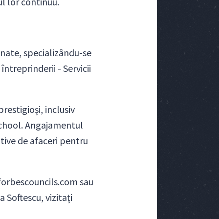
ul lor continuu.
ionate, specializându-se
întreprinderii - Servicii
estigioși, inclusiv
 School. Angajamentul
tive de afaceri pentru
 forbescouncils.com sau
 Softescu, vizitați