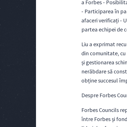
a Forbes - Posibili
- Participarea în pa
afaceri verificați 
partea echipei de 
Liu a exprimat recu
din comunitate, cu 
și gestionarea schi
nerăbdare să constr
obține succesul îm
Despre Forbes Coun
Forbes Councils rep
între Forbes și fo