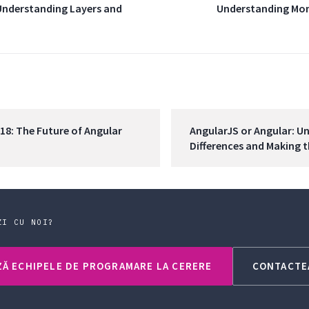
 Understanding Layers and
Understanding Mono
8: The Future of Angular
AngularJS or Angular: U
Differences and Making t
ZI CU NOI?
Ă ECHIPELE DE PROGRAMARE LA CERERE
CONTACTE