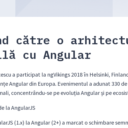
nd către o arhitect
ilă cu Angular
tescu a participat la ngVikings 2018 în Helsinki, Finlan
nțe Angular din Europa. Evenimentul a adunat 330 de p
onali, concentrându-se pe evoluția Angular și pe ecosis
de la AngularJS
ularJS (1.x) la Angular (2+) a marcat o schimbare semn