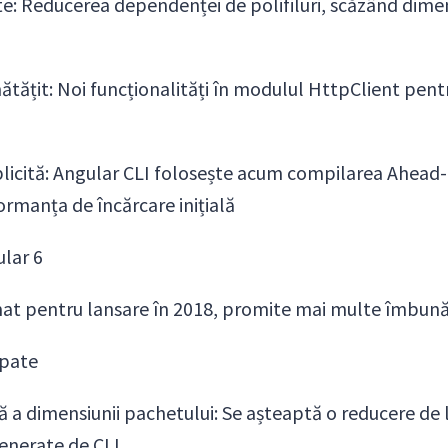
cate: Reducerea dependenței de polifiluri, scăzând dime
tățit: Noi funcționalități în modulul HttpClient pent
icită: Angular CLI folosește acum compilarea Ahead-
rmanța de încărcare inițială
ular 6
at pentru lansare în 2018, promite mai multe îmbunăt
ipate
 a dimensiunii pachetului: Se așteaptă o reducere de
generate de CLI