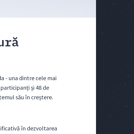
ură
da - una dintre cele mai
articipanți și 48 de
temul său în creștere.
ificativă în dezvoltarea