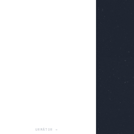
URMĂTOR →