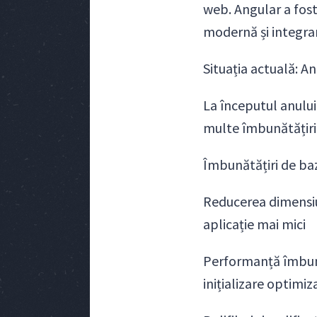
web. Angular a fost
modernă și integrar
Situația actuală: An
La începutul anului
multe îmbunătățiri
Îmbunătățiri de ba
Reducerea dimensiu
aplicație mai mici
Performanță îmbunăt
inițializare optimiz