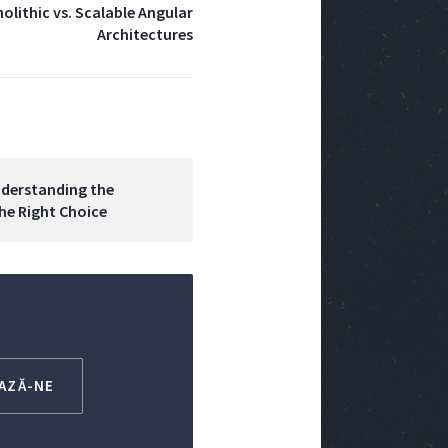
lithic vs. Scalable Angular
Architectures
nderstanding the
he Right Choice
AZĂ-NE