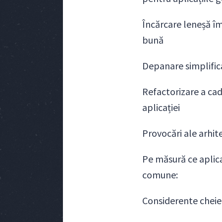
Încărcare leneșă î
bună
Depanare simplifica
Refactorizare a cad
aplicației
Provocări ale arhite
Pe măsură ce aplica
comune:
Considerente cheie