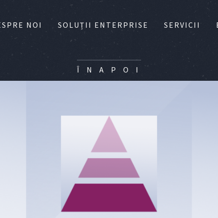
ESPRE NOI
SOLUȚII ENTERPRISE
SERVICII
Î N A P O I