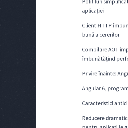
Polifiluri simplifi
aplicației
Client HTTP îmbună
bună a cererilor
Compilare AOT impl
îmbunătățind perfo
Privire înainte: Ang
Angular 6, program
Caracteristici antic
Reducere dramatică
pentru aplicațiile 