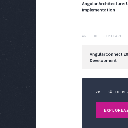
Angular Architecture:
Implementation
ARTICOLE SIMILARE
AngularConnect 201
Development
VREI SĂ LUCRE
EXPLOREAZ