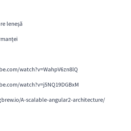
are leneșă
rmanței
ube.com/watch?v=WahpV6zn8lQ
ube.com/watch?v=j5NQ19DGBxM
gbrew.io/A-scalable-angular2-architecture/