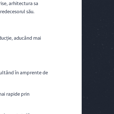
ise, arhitectura sa
redecesorul său.
oducție, aducând mai
zultând în amprente de
mai rapide prin