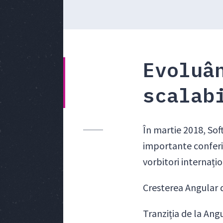
Evoluâ
scalab
În martie 2018, Sof
importante conferi
vorbitori internați
Cresterea Angular 
Tranziția de la Ang