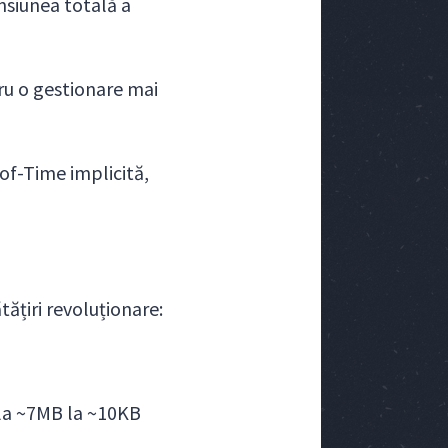
nsiunea totală a
ru o gestionare mai
of-Time implicită,
ățiri revoluționare:
 la ~7MB la ~10KB