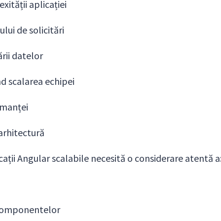
ității aplicației
ui de solicitări
rii datelor
d scalarea echipei
rmanței
 arhitectură
cații Angular scalabile necesită o considerare atentă a
 componentelor