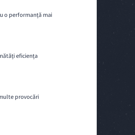
ru o performanță mai
ătăți eficiența
 multe provocări